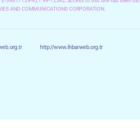
d E-34817124-421.99-72342, access to this site has been 
IES AND COMMUNICATIONS CORPORATION.
web.org.tr
http://www.ihbarweb.org.tr