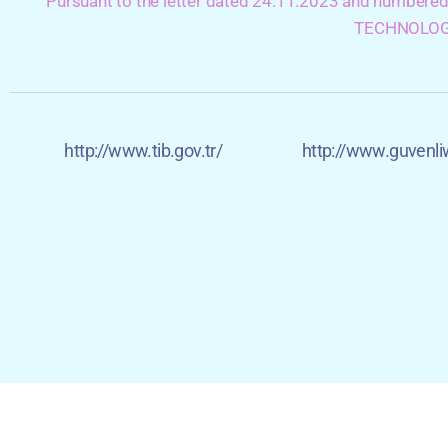
Pursuant to the letter dated 24.11.2023 and numbere
TECHNOLOG
http://www.tib.gov.tr/
http://www.guvenli