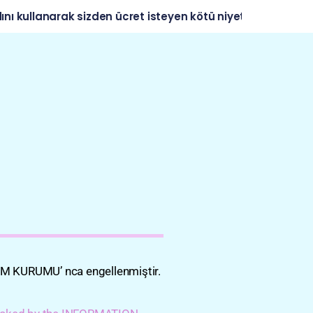
lanarak sizden ücret isteyen kötü niyetli aramalara itiba
İM KURUMU’ nca engellenmiştir.