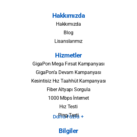
Hakkımızda
Hakkımızda
Blog
Lisanslarımız
Hizmetler
GigaPon Mega Fırsat Kampanyası
GigaPon’a Devam Kampanyası
Kesintisiz Hız Taahhüt Kampanyası
Fiber Altyapı Sorgula
1000 Mbps İnternet
Hız Testi
Ping Testi
Daha Fazla +
Bilgiler