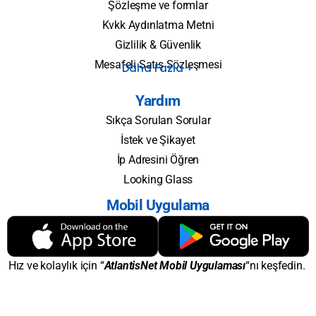
Şözleşme ve formlar
Kvkk Aydınlatma Metni
Gizlilik & Güvenlik
Mesafeli Satış Sözleşmesi
Daha Fazla +
Yardım
Sıkça Sorulan Sorular
İstek ve Şikayet
İp Adresini Öğren
Looking Glass
Mobil Uygulama
Hız ve kolaylık için “
AtlantisNet Mobil Uygulaması
“nı keşfedin.