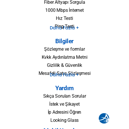
Fiber Altyapı Sorgula
1000 Mbps İnternet
Hız Testi
Ping Testi
Daha Fazla +
Bilgiler
Şözleşme ve formlar
Kvkk Aydınlatma Metni
Gizlilik & Güvenlik
Mesafeli Satış Sözleşmesi
Daha Fazla +
Yardım
Sıkça Sorulan Sorular
İstek ve Şikayet
İp Adresini Öğren
Looking Glass