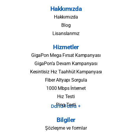
Hakkımızda
Hakkımızda
Blog
Lisanslarımız
Hizmetler
GigaPon Mega Fırsat Kampanyası
GigaPon’a Devam Kampanyası
Kesintisiz Hız Taahhüt Kampanyası
Fiber Altyapı Sorgula
1000 Mbps İnternet
Hız Testi
Ping Testi
Daha Fazla +
Bilgiler
Şözleşme ve formlar