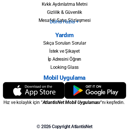
Kvkk Aydınlatma Metni
Gizlilik & Güvenlik
Mesafeli Satış Sözleşmesi
Daha Fazla +
Yardım
Sıkça Sorulan Sorular
İstek ve Şikayet
İp Adresini Öğren
Looking Glass
Mobil Uygulama
Hız ve kolaylık için “
AtlantisNet Mobil Uygulaması
“nı keşfedin.
© 2026 Copyright AtlantisNet