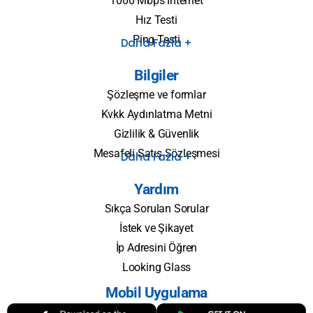
1000 Mbps İnternet
Hız Testi
Ping Testi
Daha Fazla +
Bilgiler
Şözleşme ve formlar
Kvkk Aydınlatma Metni
Gizlilik & Güvenlik
Mesafeli Satış Sözleşmesi
Daha Fazla +
Yardım
Sıkça Sorulan Sorular
İstek ve Şikayet
İp Adresini Öğren
Looking Glass
Mobil Uygulama