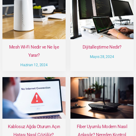
Mesh Wi-Fi Nedir ve Ne İşe
Dijitalleştirme Nedir?
Yarar?
Mayıs 28, 2024
Haziran 12, 2024
Kablosuz Ağda Oturum Açın
Fiber Uyumlu Modem Nasıl
Hatası Nasıl Çözülür?
Anlaşılır? Nereden Kontrol